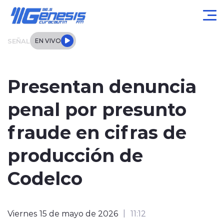
Click acá para ir directamente al contenido
SEÑAL
EN VIVO
Actualidad
Presentan denuncia
Local
penal por presunto
Regional
fraude en cifras de
Tendencias
producción de
Internacional
Codelco
Entrevistas
Viernes 15 de mayo de 2026
11:12
Deportes