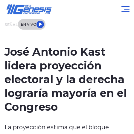
Click acá para ir directamente al contenido
SEÑAL
EN VIVO
Actualidad
José Antonio Kast
Local
lidera proyección
Regional
electoral y la derecha
Tendencias
lograría mayoría en el
Internacional
Congreso
Entrevistas
La proyección estima que el bloque
Deportes