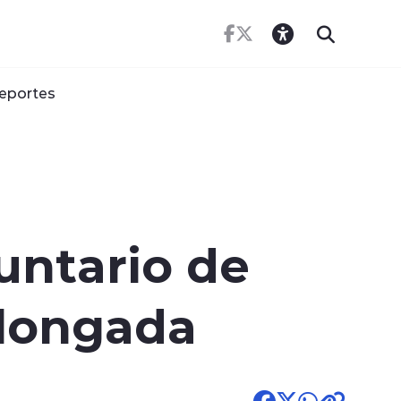
eportes
luntario de
olongada