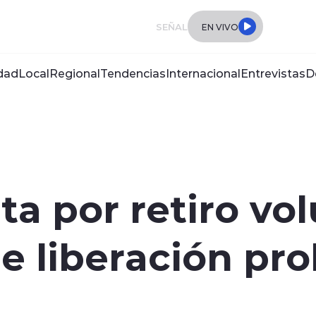
SEÑAL
EN VIVO
dad
Local
Regional
Tendencias
Internacional
Entrevistas
D
ta por retiro vo
e liberación pr