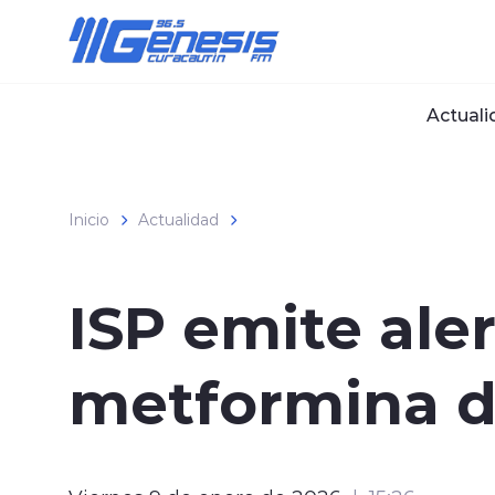
Click acá para ir directamente al contenido
Actuali
Inicio
Actualidad
ISP emite aler
metformina d