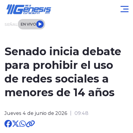
Click acá para ir directamente al contenido
SEÑAL
EN VIVO
Actualidad
Senado inicia debate
Local
para prohibir el uso
Regional
de redes sociales a
Tendencias
menores de 14 años
Internacional
Jueves 4 de junio de 2026
09:48
Entrevistas
Deportes