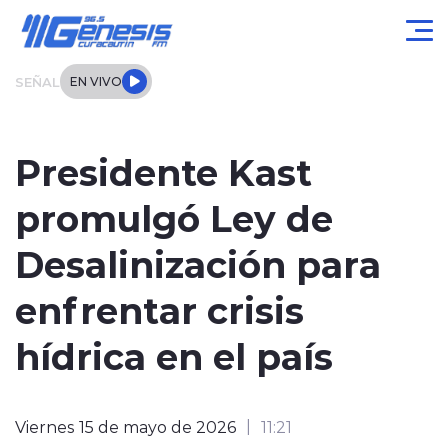
Click acá para ir directamente al contenido
SEÑAL
EN VIVO
Actualidad
Presidente Kast
Local
promulgó Ley de
Regional
Desalinización para
Tendencias
enfrentar crisis
Internacional
hídrica en el país
Entrevistas
Viernes 15 de mayo de 2026
11:21
Deportes