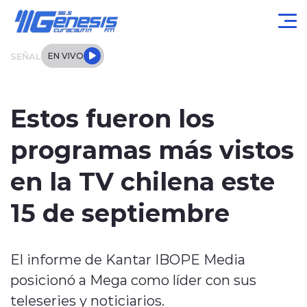
Click acá para ir directamente al contenido
SEÑAL
EN VIVO
Actualidad
Estos fueron los
Local
programas más vistos
Regional
en la TV chilena este
Tendencias
15 de septiembre
Internacional
El informe de Kantar IBOPE Media
Entrevistas
posicionó a Mega como líder con sus
Deportes
teleseries y noticiarios.