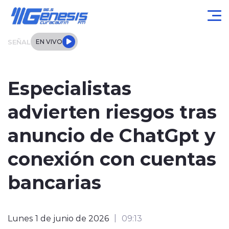
Click acá para ir directamente al contenido
SEÑAL
EN VIVO
Actualidad
Especialistas
Local
advierten riesgos tras
Regional
anuncio de ChatGpt y
Tendencias
conexión con cuentas
Internacional
bancarias
Entrevistas
Lunes 1 de junio de 2026
09:13
Deportes