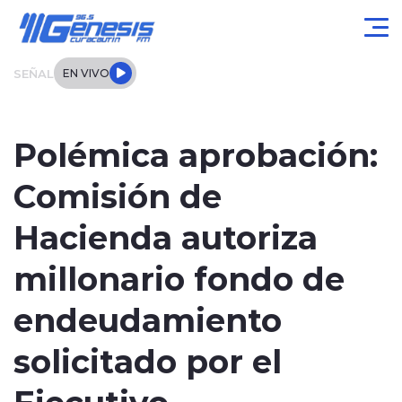
Click acá para ir directamente al contenido
SEÑAL
EN VIVO
Actualidad
Polémica aprobación:
Local
Comisión de
Regional
Hacienda autoriza
Tendencias
millonario fondo de
Internacional
endeudamiento
Entrevistas
solicitado por el
Ejecutivo.
Deportes