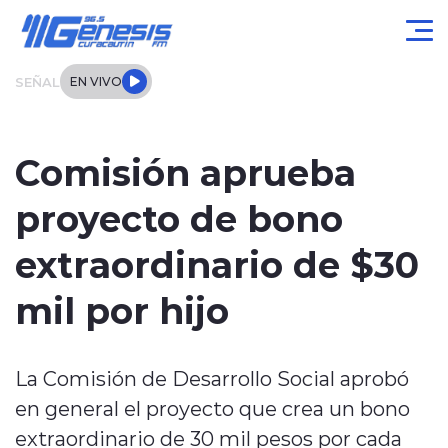
Click acá para ir directamente al contenido
SEÑAL
EN VIVO
Actualidad
Comisión aprueba
Local
proyecto de bono
Regional
extraordinario de $30
Tendencias
mil por hijo
Internacional
La Comisión de Desarrollo Social aprobó
Entrevistas
en general el proyecto que crea un bono
Deportes
extraordinario de 30 mil pesos por cada