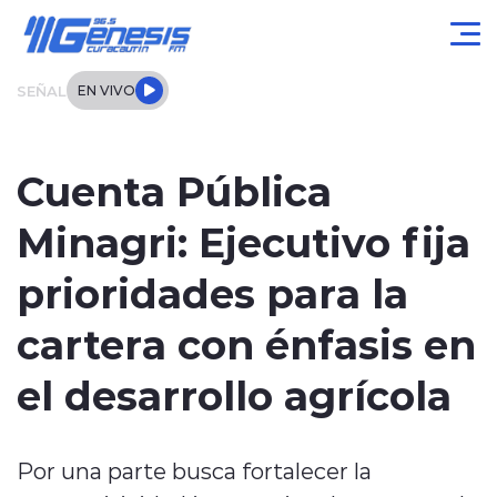
Click acá para ir directamente al contenido
SEÑAL
EN VIVO
Actualidad
Cuenta Pública
Local
Minagri: Ejecutivo fija
Regional
prioridades para la
Tendencias
cartera con énfasis en
Internacional
el desarrollo agrícola
Entrevistas
Por una parte busca fortalecer la
Deportes