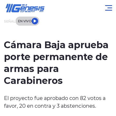
Click acá para ir directamente al contenido
SEÑAL
EN VIVO
Actualidad
Cámara Baja aprueba
Local
porte permanente de
Regional
armas para
Tendencias
Carabineros
Internacional
El proyecto fue aprobado con 82 votos a
Entrevistas
favor, 20 en contra y 3 abstenciones.
Deportes