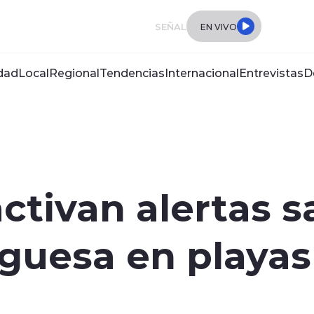
SEÑAL
EN VIVO
dad
Local
Regional
Tendencias
Internacional
Entrevistas
D
ctivan alertas s
guesa en playas