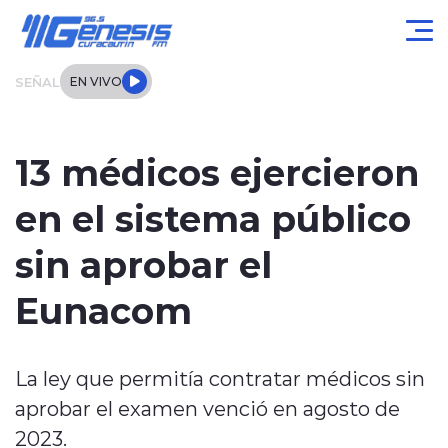
Click acá para ir directamente al contenido
SEÑAL
EN VIVO
Actualidad
13 médicos ejercieron
Local
en el sistema público
Regional
sin aprobar el
Tendencias
Eunacom
Internacional
La ley que permitía contratar médicos sin
Entrevistas
aprobar el examen venció en agosto de
Deportes
2023.